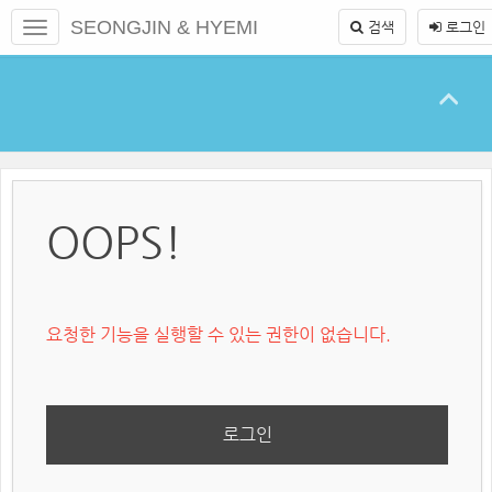
본
메
SEONGJIN & HYEMI
검색
로그인
문
뉴
바
토
로
글
가
하
기
기
OOPS!
요청한 기능을 실행할 수 있는 권한이 없습니다.
로그인