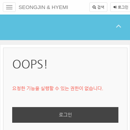
본
메
SEONGJIN & HYEMI
검색
로그인
문
뉴
바
토
로
글
가
하
기
기
OOPS!
요청한 기능을 실행할 수 있는 권한이 없습니다.
로그인